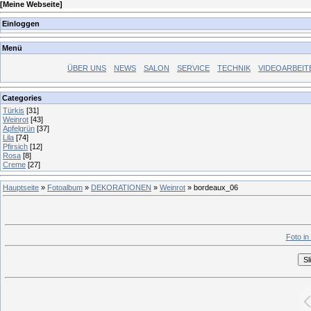
[
Meine Webseite
]
Einloggen
Menü
ÜBER UNS
NEWS
SALON
SERVICE
TECHNIK
VIDEOARBEIT
Categories
Türkis
[31]
Weinrot
[43]
Apfelgrün
[37]
Lila
[74]
Pfirsich
[12]
Rosa
[8]
Creme
[27]
Hauptseite
»
Fotoalbum
»
DEKORATIONEN
»
Weinrot
» bordeaux_06
Foto in