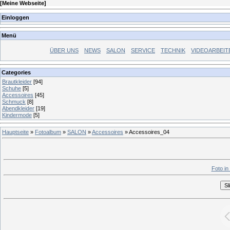
[
Meine Webseite
]
Einloggen
Menü
ÜBER UNS
NEWS
SALON
SERVICE
TECHNIK
VIDEOARBEIT
Categories
Brautkleider
[94]
Schuhe
[5]
Accessoires
[45]
Schmuck
[8]
Abendkleider
[19]
Kindermode
[5]
Hauptseite
»
Fotoalbum
»
SALON
»
Accessoires
» Accessoires_04
Foto in